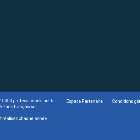
110000 professionnels actifs,
Espace Partenaire
Conditions gén
nk-tank français sur
t réalisés chaque année.