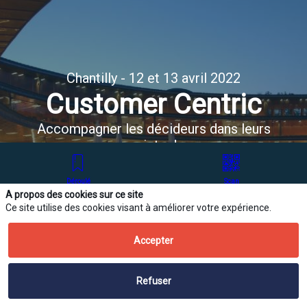
Chantilly - 12 et 13 avril 2022
Customer Centric
Accompagner les décideurs dans leurs
projets de
Gestion de la Relation Client et Social
Marketing
Déroulé
Scan
A propos des cookies sur ce site
Se connecter
Espace partenaire
Ce site utilise des cookies visant à améliorer votre expérience.
Accepter
Refuser