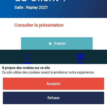
accéder à cette
fonctionnalité
Salle :
Replay 2021
Inscrivez-vous
Consulter la présentation
Déja inscrit ?
Connectez-vous po
personnaliser votr
experience !
DESCRIPTION
Evaluer
Connectez-vous
Lors
cette
conférence,
nous
Déroulé
Scan
aborderons
A propos des cookies sur ce site
les
Ce site utilise des cookies visant à améliorer votre expérience.
points
suivants
Accepter
:
-
Les
Refuser
indicateurs
à