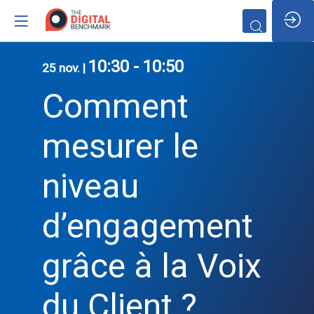
/*
10:30
-
10:50
25 nov.
|
Comment
mesurer le
niveau
d’engagement
grâce à la Voix
du Client ?
Vous devez être insc
et connecté pour