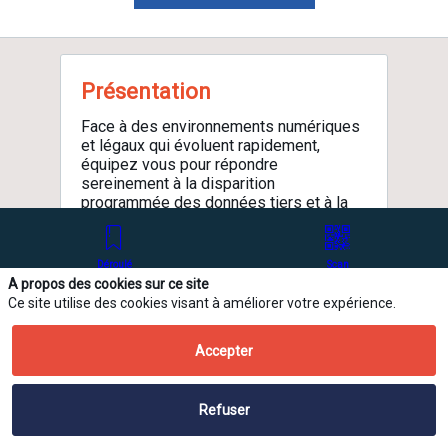
Présentation
Face à des environnements numériques
et légaux qui évoluent rapidement,
équipez vous pour répondre
sereinement à la disparition
programmée des données tiers et à la
méfiance grandissante des clients.
Grâce aux solutions Didomi, rendez le
consentement et les préférences
Déroulé
Scan
facilement accessibles, et gérez les
A propos des cookies sur ce site
données de vos clients de manière
Ce site utilise des cookies visant à améliorer votre expérience.
conforme. Ré-instaurez un climat de
confiance pour améliorer votre
Accepter
connaissance client, augmenter les taux
engagement et optimiser vos
performances.
Refuser
Activités principales